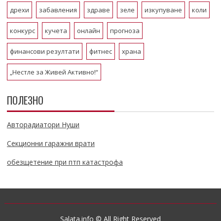
дрехи
забавления
здраве
зеле
изкупуване
коли
конкурс
кучета
онлайн
прогноза
финансови резултати
фитнес
храна
„Нестле за Живей Активно!“
ПОЛЕЗНО
Авторадиатори Нуши
Секционни гаражни врати
обезщетение при птп катастрофа
Salata.info © All Right Reserved