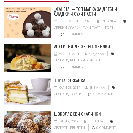
„ЖАНЕТА“ – ТОП МАРКА ЗА ДРЕБНИ
СЛАДКИ И СУХИ ПАСТИ
СЕПТЕМВРИ 10, 2021
SNEJANKA
ДРЕБНИ СЛАДКИ
,
СУХИ ПАСТИ
,
ТОРТИ
0 COMMENT
АПЕТИТНИ ДЕСЕРТИ С ЯБЪЛКИ
МАРТ 3, 2021
SNEJANKA
ДЕСЕРТИ
,
РЕЦЕПРИ
,
ЯБЪЛКИ
0 COMMENT
ТОРТА СНЕЖАНКА
ЮЛИ 28, 2017
SNEJANKA
ДЕСЕРТИ
,
ТОРТИ
0 COMMENT
ШОКОЛАДОВИ СКАЛИЧКИ
ЮНИ 4, 2017
SNEJANKA
ДЕСЕРТИ
,
РЕЦЕПТИ
0 COMMENT