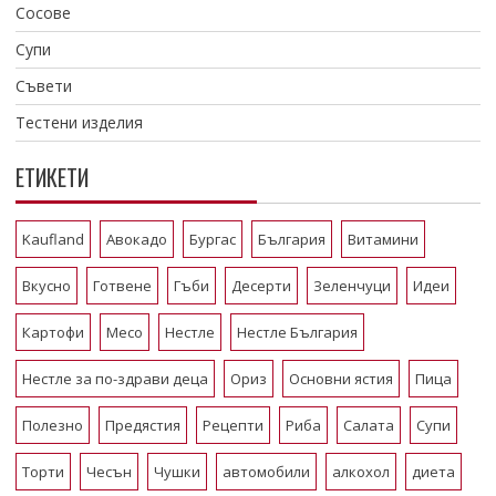
Сосове
Супи
Съвети
Тестени изделия
ЕТИКЕТИ
Kaufland
Авокадо
Бургас
България
Витамини
Вкусно
Готвене
Гъби
Десерти
Зеленчуци
Идеи
Картофи
Месо
Нестле
Нестле България
Нестле за по-здрави деца
Ориз
Основни ястия
Пица
Полезно
Предястия
Рецепти
Риба
Салата
Супи
Торти
Чесън
Чушки
автомобили
алкохол
диета