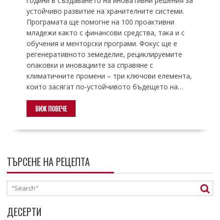
години в създаването на иновативни решения за
устойчиво развитие на хранителните системи.
Програмата ще помогне на 100 проактивни
младежи както с финансови средства, така и с
обучения и менторски програми. Фокус ще е
регенеративното земеделие, рециклируемите
опаковки и иновациите за справяне с
климатичните промени – три ключови елемента,
които засягат по-устойчивото бъдещето на…
ВИЖ ПОВЕЧЕ
ТЪРСЕНЕ НА РЕЦЕПТА
ДЕСЕРТИ