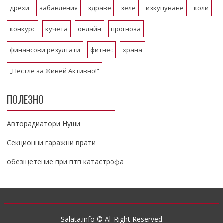
дрехи
забавления
здраве
зеле
изкупуване
коли
конкурс
кучета
онлайн
прогноза
финансови резултати
фитнес
храна
„Нестле за Живей Активно!“
ПОЛЕЗНО
Авторадиатори Нуши
Секционни гаражни врати
обезщетение при птп катастрофа
Salata.info © All Right Reserved