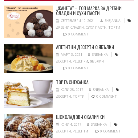
„ЖАНЕТА“ – ТОП МАРКА ЗА ДРЕБНИ
СЛАДКИ И СУХИ ПАСТИ
СЕПТЕМВРИ 10, 2021
SNEJANKA
ДРЕБНИ СЛАДКИ
,
СУХИ ПАСТИ
,
ТОРТИ
0 COMMENT
АПЕТИТНИ ДЕСЕРТИ С ЯБЪЛКИ
МАРТ 3, 2021
SNEJANKA
ДЕСЕРТИ
,
РЕЦЕПРИ
,
ЯБЪЛКИ
0 COMMENT
ТОРТА СНЕЖАНКА
ЮЛИ 28, 2017
SNEJANKA
ДЕСЕРТИ
,
ТОРТИ
0 COMMENT
ШОКОЛАДОВИ СКАЛИЧКИ
ЮНИ 4, 2017
SNEJANKA
ДЕСЕРТИ
,
РЕЦЕПТИ
0 COMMENT