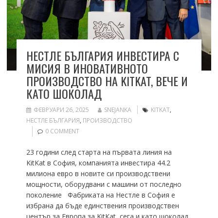
НЕСТЛЕ БЪЛГАРИЯ ИНВЕСТИРА С
МИСИЯ В ИНОВАТИВНОТО
ПРОИЗВОДСТВО НА KITKAT, ВЕЧЕ И
КАТО ШОКОЛАД
ФЕВРУАРИ 26, 2025
SNEJANKA
KITKAT
,
НЕСТЛЕ БЪЛГАРИЯ
,
ПРОИЗВОДСТВО
0 COMMENT
23 години след старта на първата линия на
KitKat в София, компанията инвестира 44.2
милиона евро в новите си производствени
мощности, оборудвани с машини от последно
поколение Фабриката на Нестле в София е
избрана да бъде единствения производствен
център за Европа за KitКat, сега и като шоколад,