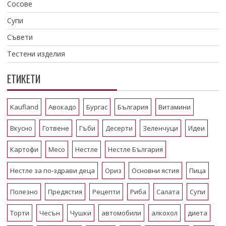
Сосове
Супи
Съвети
Тестени изделия
ЕТИКЕТИ
Kaufland
Авокадо
Бургас
България
Витамини
Вкусно
Готвене
Гъби
Десерти
Зеленчуци
Идеи
Картофи
Месо
Нестле
Нестле България
Нестле за по-здрави деца
Ориз
Основни ястия
Пица
Полезно
Предястия
Рецепти
Риба
Салата
Супи
Торти
Чесън
Чушки
автомобили
алкохол
диета