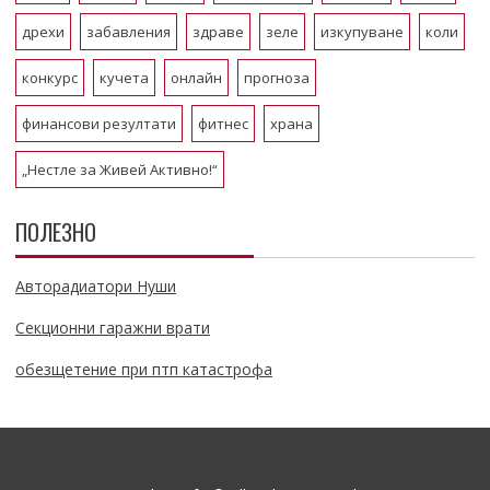
дрехи
забавления
здраве
зеле
изкупуване
коли
конкурс
кучета
онлайн
прогноза
финансови резултати
фитнес
храна
„Нестле за Живей Активно!“
ПОЛЕЗНО
Авторадиатори Нуши
Секционни гаражни врати
обезщетение при птп катастрофа