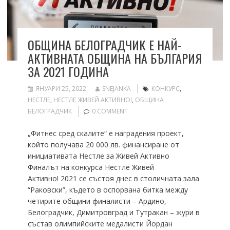
ОБЩИНА БЕЛОГРАДЧИК Е НАЙ-
АКТИВНАТА ОБЩИНА НА БЪЛГАРИЯ
ЗА 2021 ГОДИНА
ЯНУАРИ 25, 2022
SNEJANKA
КОНКУРС
,
НЕСТЛЕ
,
НЕСТЛЕ ЖИВЕЙ АКТИВНО!
,
ОБЩИНА
БЕЛОГРАДЧИК
0 COMMENT
„Фитнес сред скалите“ е наградения проект,
който получава 20 000 лв. финансиране от
инициативата Нестле за Живей Активно
Финалът на конкурса Нестле Живей
Активно! 2021 се състоя днес в столичната зала
“Раковски”, където в оспорвана битка между
четирите общини финалисти – Ардино,
Белоградчик, Димитровград и Тутракан – жури в
състав олимпийските медалисти Йордан