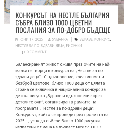
КОНКУРСЪТ НА НЕСТЛЕ БЪЛГАРИЯ
СЪБРА БЛИЗО 1000 ЦВЕТНИ
ПОСЛАНИЯ ЗА ПО-ДОБРО БЪДЕЩЕ
ЮНИ 17, 2025
SNEJANKA
ЗДРАВЕ
,
КОНКУРС
,
НЕСТЛЕ ЗА ПО-ЗДРАВИ ДЕЦА
,
РИСУНКИ
0 COMMENT
Балансираният живот оживя през очите на най-
малките творци в конкурса на „Нестле за по-
здрави деца“ С вдъхновение, креативност и
безброй цветове, близо 1000 деца от цялата
страна се включиха в националния конкурс за
детска рисунка „Здраве и вдъхновение през
детските очи“, организиран в рамките на
програмата „Нестле за по-здрави деца“.
Конкурсът, който се проведе през пролетта на
2025 г., успя да събере близо 1000 рисунки,
изпратени от деца на възраст между 3 и 12