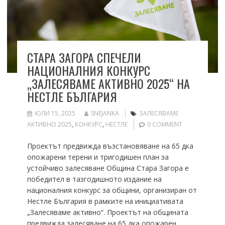
СТАРА ЗАГОРА СПЕЧЕЛИ
НАЦИОНАЛНИЯ КОНКУРС
„ЗАЛЕСЯВАМЕ АКТИВНО 2025“ НА
НЕСТЛЕ БЪЛГАРИЯ
ЮЛИ 15, 2025
SNEJANKA
ЗАЛЕСЯВАМЕ
АКТИВНО 2025
,
КОНКУРС
,
НЕСТЛЕ
0 COMMENT
Проектът предвижда възстановяване на 65 дка
опожарени терени и тригодишен план за
устойчиво залесяване Община Стара Загора е
победител в тазгодишното издание на
националния конкурс за общини, организиран от
Нестле България в рамките на инициативата
„Залесяваме активно“. Проектът на общината
предвижда залесяване на 65 дка опожарен