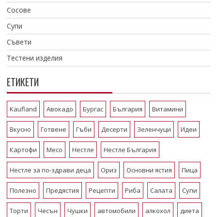
Сосове
Супи
Съвети
Тестени изделия
ЕТИКЕТИ
Kaufland
Авокадо
Бургас
България
Витамини
Вкусно
Готвене
Гъби
Десерти
Зеленчуци
Идеи
Картофи
Месо
Нестле
Нестле България
Нестле за по-здрави деца
Ориз
Основни ястия
Пица
Полезно
Предястия
Рецепти
Риба
Салата
Супи
Торти
Чесън
Чушки
автомобили
алкохол
диета