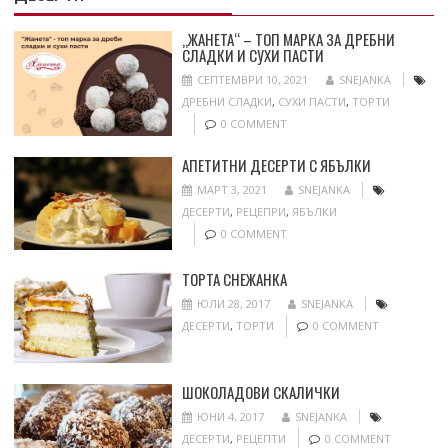
„ЖАНЕТА“ – ТОП МАРКА ЗА ДРЕБНИ
СЛАДКИ И СУХИ ПАСТИ
СЕПТЕМВРИ 10, 2021
SNEJANKA
ДРЕБНИ СЛАДКИ
,
СУХИ ПАСТИ
,
ТОРТИ
0 COMMENT
АПЕТИТНИ ДЕСЕРТИ С ЯБЪЛКИ
МАРТ 3, 2021
SNEJANKA
ДЕСЕРТИ
,
РЕЦЕПРИ
,
ЯБЪЛКИ
0 COMMENT
ТОРТА СНЕЖАНКА
ЮЛИ 28, 2017
SNEJANKA
ДЕСЕРТИ
,
ТОРТИ
0 COMMENT
ШОКОЛАДОВИ СКАЛИЧКИ
ЮНИ 4, 2017
SNEJANKA
ДЕСЕРТИ
,
РЕЦЕПТИ
0 COMMENT