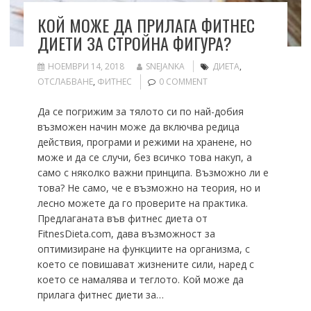
КОЙ МОЖЕ ДА ПРИЛАГА ФИТНЕС
ДИЕТИ ЗА СТРОЙНА ФИГУРА?
НОЕМВРИ 14, 2018
SNEJANKA
ДИЕТА
,
ОТСЛАБВАНЕ
,
ФИТНЕС
0 COMMENT
Да се погрижим за тялото си по най-добия
възможен начин може да включва редица
действия, програми и режими на хранене, но
може и да се случи, без всичко това накуп, а
само с няколко важни принципа. Възможно ли е
това? Не само, че е възможно на теория, но и
лесно можете да го проверите на практика.
Предлаганата във фитнес диета от
FitnesDieta.com, дава възможност за
оптимизиране на функциите на организма, с
което се повишават жизнените сили, наред с
което се намалява и теглото. Кой може да
прилага фитнес диети за…