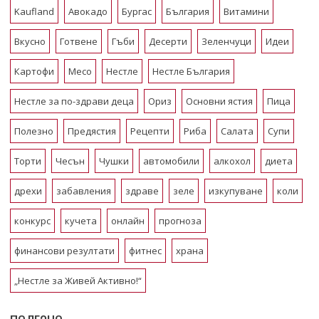
Kaufland
Авокадо
Бургас
България
Витамини
Вкусно
Готвене
Гъби
Десерти
Зеленчуци
Идеи
Картофи
Месо
Нестле
Нестле България
Нестле за по-здрави деца
Ориз
Основни ястия
Пица
Полезно
Предястия
Рецепти
Риба
Салата
Супи
Торти
Чесън
Чушки
автомобили
алкохол
диета
дрехи
забавления
здраве
зеле
изкупуване
коли
конкурс
кучета
онлайн
прогноза
финансови резултати
фитнес
храна
„Нестле за Живей Активно!“